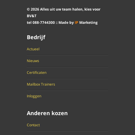
©
2026
Alles uit uw team halen, kies voor
BV&T
tel
088
-
7744300
:: Made by
IP
Marketing
Bedrijf
Actueel
Neem de letters (incl. = (is) teken) over.
Nieuws
Certificaten
Mailbox Trainers
©BVT
Inloggen
Anderen kozen
Contact