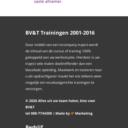
vaste afnemer.
BV&T Trainingen 2001-2016
Door middel van een incompany traject wordt
de inhoud van de cursus of training 100%
gekoppeld aan uw werksituatie. Hierdoor is uw
traject vele malen doeltreffender dan een
klassikale opleiding. Maatwerk en luisteren naar
u als opdrachtgever maakt het ons telkens weer
mogelijk om resultaatgerichte trainingen te
verzorgen.
©
2026
Alles uit uw team halen, kies voor
BV&T
tel
088
-
7744300
:: Made by
IP
Marketing
Bedrijf