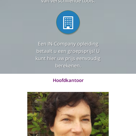
van verschillende tools.
Een IN-Company opleiding
betaalt u een groepsprijs! U
kunt hier uw prijs eenvoudig
berekenen.
Hoofdkantoor