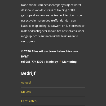
Door middel van een incompany traject wordt
de inhoud van de cursus of training 100%
gekoppeld aan uw werksituatie. Hierdoor is uw
traject vele malen doeltreffender dan een
klassikale opleiding. Maatwerk en luisteren naar
u als opdrachtgever maakt het ons telkens weer
mogelijk om resultaatgerichte trainingen te
verzorgen.
©
2026
Alles uit uw team halen, kies voor
BV&T
tel
088
-
7744300
:: Made by
IP
Marketing
Bedrijf
Actueel
Nieuws
Certificaten