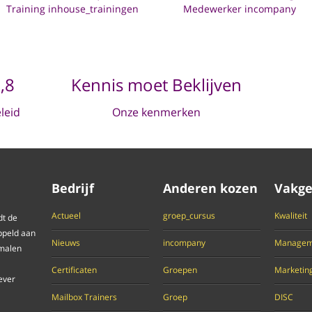
Training inhouse_trainingen
Medewerker incompany
,8
Kennis moet Beklijven
eleid
Onze kenmerken
Bedrijf
Anderen kozen
Vakge
Actueel
groep_cursus
Kwaliteit
dt de
ppeld aan
Nieuws
incompany
Managem
 malen
Certificaten
Groepen
Marketin
ever
Mailbox Trainers
Groep
DISC