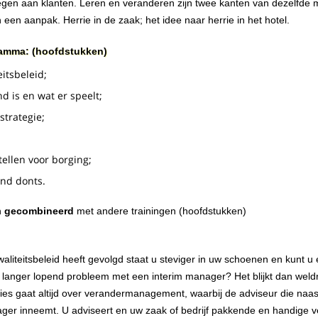
gen aan klanten. Leren en veranderen zijn twee kanten van dezelfde m
en aanpak. Herrie in de zaak; het idee naar herrie in het hotel.
ramma: (hoofdstukken)
eitsbeleid;
d is en wat er speelt;
strategie;
tellen voor borging;
and donts.
n
gecombineerd
met andere trainingen (hoofdstukken)
waliteitsbeleid heeft gevolgd staat u steviger in uw schoenen en kunt
 langer lopend probleem met een interim manager? Het blijkt dan weld
es gaat altijd over verandermanagement, waarbij de adviseur die naas
ger inneemt. U adviseert en uw zaak of bedrijf pakkende en handige v