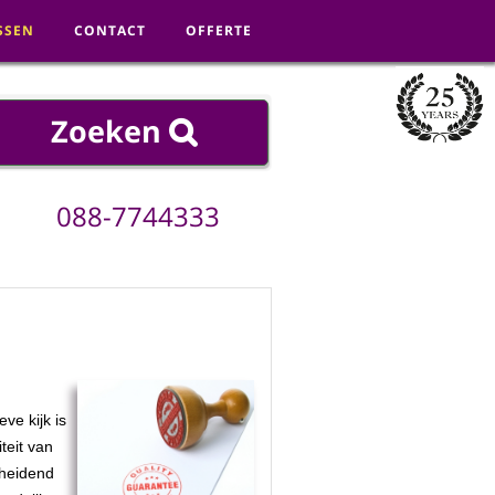
SSEN
CONTACT
OFFERTE
088
-
7744333
ve kijk is
teit van
cheidend