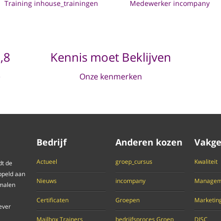
Training inhouse_trainingen
Medewerker incompany
,8
Kennis moet Beklijven
e
Onze kenmerken
Bedrijf
Anderen kozen
Vakge
Actueel
groep_cursus
Kwaliteit
dt de
ppeld aan
Nieuws
incompany
Managem
 malen
Certificaten
Groepen
Marketin
ever
Mailbox Trainers
bedrijfsproces Groep
DISC