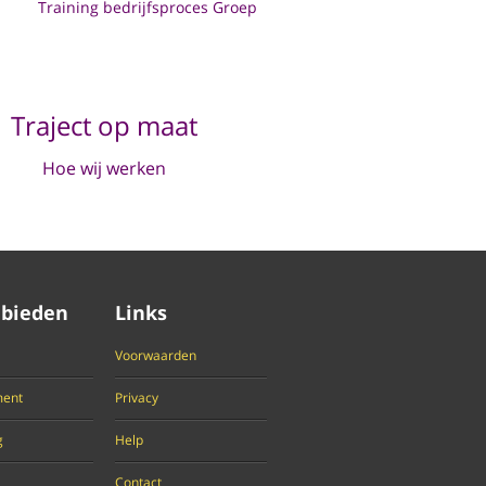
Training bedrijfsproces Groep
Traject op maat
Hoe wij werken
bieden
Links
Voorwaarden
ent
Privacy
g
Help
Contact