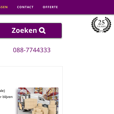
SSEN
CONTACT
OFFERTE
088
-
7744333
ale)
 blijven