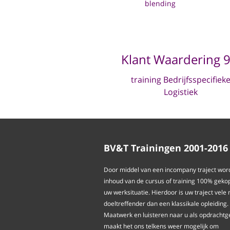
blending
Klant Waardering 9
training Bedrijfsspecifiek
Logistiek
BV&T Trainingen 2001-2016
Door middel van een incompany traject wor
inhoud van de cursus of training 100% geko
uw werksituatie. Hierdoor is uw traject vele
doeltreffender dan een klassikale opleiding.
Maatwerk en luisteren naar u als opdrachtg
maakt het ons telkens weer mogelijk om