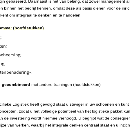
ijn gebaseerd. Daarnaast is het van belang, dat zowel management al
n binnen het bedrijf kennen, omdat deze als basis dienen voor de inric
ekent om integraal te denken en te handelen.
ramma: (hoofdstukken)
;
ten;
eheersing;
ng;
etenbenadering~.
n
gecombineerd
met andere trainingen (hoofdstukken)
cifieke Logistiek heeft gevolgd staat u steviger in uw schoenen en k
ke concepten, zodat u het volledige potentieel van het logistieke pakket 
van de investering wordt hiermee verhoogd. U begrijpt wat de consequen
 van werken, waarbij het integrale denken centraal staat en u inzicht 