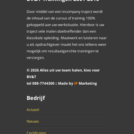
Door middel van een incompany traject wordt
de inhoud van de cursus of training 100%
gekoppeld aan uw werksituatie. Hierdoor is uw
traject vele malen doeltreffender dan een
klassikale opleiding. Maatwerk en luisteren naar
u als opdrachtgever maakt het ons telkens weer
mogelijk om resultaatgerichte trainingen te
verzorgen.
©
2026
Alles uit uw team halen, kies voor
BV&T
tel
088
-
7744300
:: Made by
IP
Marketing
Bedrijf
Actueel
Nieuws
Certificaten