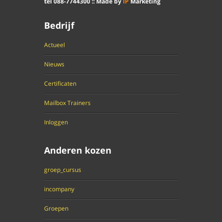
tel
088
-
7744300
:: Made by
IP
Marketing
Bedrijf
Actueel
Nieuws
Certificaten
Mailbox Trainers
Inloggen
Anderen kozen
groep_cursus
incompany
Groepen