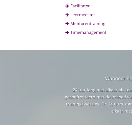
Facilitator
Leermeester
Mentorentraining
Timemanagement
Wanneer het 
24 uur lang met elkaar als te
geconfronteerd met de invloed van
trainings-sessies. De 24 uurs sta
elkaar nie