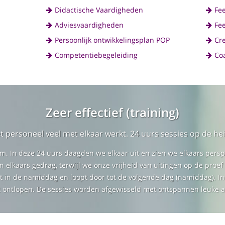
Didactische Vaardigheden
Fe
Adviesvaardigheden
Fe
Persoonlijk ontwikkelingsplan POP
Cr
Competentiebegeleiding
Co
Zeer effectief (training)
personeel veel met elkaar werkt. 24 uurs sessies op de hei
am. In deze 24 uurs daagden we elkaar uit en zien we elkaars per
 elkaars gedrag, terwijl we onze vrijheid van uitingen op de proef
rt in de namiddag en loopt door tot de volgende dag (namiddag). I
t ontlopen. De sessies worden afgewisseld met ontspannen leuke ac