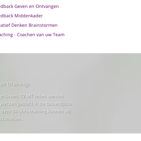
edback Geven en Ontvangen
edback Middenkader
eatief Denken Brainstormen
aching - Coachen van uw Team
de (training)
spectieven. 12 MT leden werden
 werden gesteld in de tussentijdse
n deze 24 uurs training kunnen wij
tiviteiten.