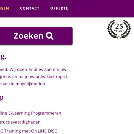
SSEN
CONTACT
OFFERTE
g.
heid. Wij doen er alles aan om uw
ijdens en na jouw ontwikkeltraject.
naar de mogelijkheden.
p
line E-Learning Programmeren
structievaardigheden
SC Training met ONLINE DiSC