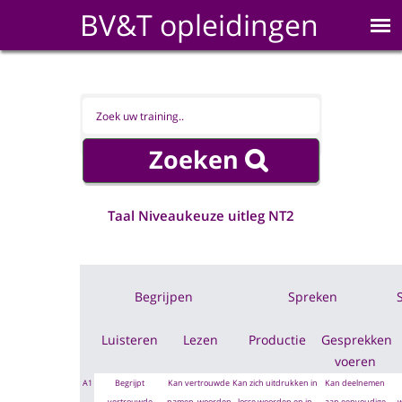
BV&T opleidingen
Taal Niveaukeuze uitleg NT2
Begrijpen
Spreken
Luisteren
Lezen
Productie
Gesprekken
voeren
A1
Begrijpt
Kan vertrouwde
Kan zich uitdrukken in
Kan deelnemen
vertrouwde
namen, woorden
losse woorden en in
aan eenvoudige
w