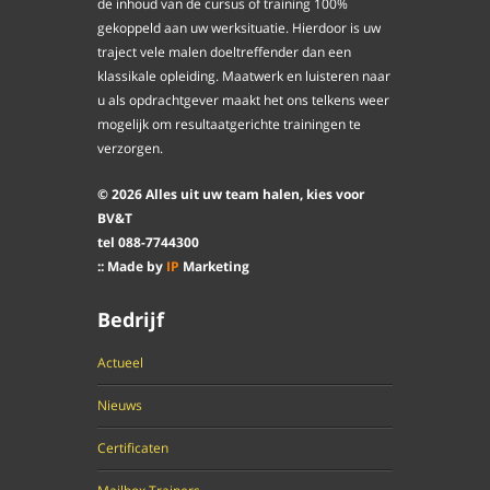
de inhoud van de cursus of training 100%
gekoppeld aan uw werksituatie. Hierdoor is uw
traject vele malen doeltreffender dan een
klassikale opleiding. Maatwerk en luisteren naar
u als opdrachtgever maakt het ons telkens weer
mogelijk om resultaatgerichte trainingen te
verzorgen.
©
2026
Alles uit uw team halen, kies voor
BV&T
tel
088
-
7744300
:: Made by
IP
Marketing
Bedrijf
Actueel
Nieuws
Certificaten