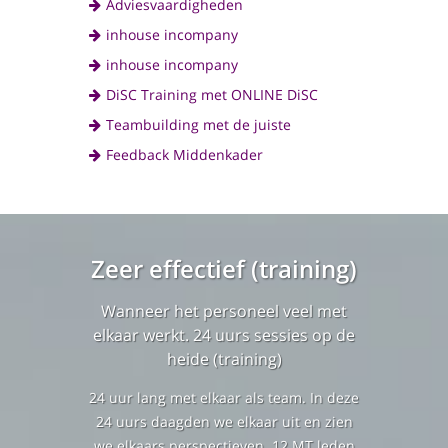
Adviesvaardigheden
inhouse incompany
inhouse incompany
DiSC Training met ONLINE DiSC
Teambuilding met de juiste
Feedback Middenkader
Zeer effectief (training)
Wanneer het personeel veel met
elkaar werkt. 24 uurs sessies op de
heide (training)
24 uur lang met elkaar als team. In deze
24 uurs daagden we elkaar uit en zien
we elkaars perspectieven. 12 MT leden