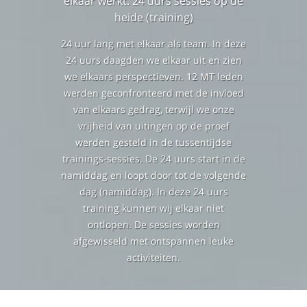
elkaar werkt. 24 uurs sessies op de
heide (training)
24 uur lang met elkaar als team. In deze
24 uurs daagden we elkaar uit en zien
we elkaars perspectieven. 12 MT leden
werden geconfronteerd met de invloed
van elkaars gedrag, terwijl we onze
vrijheid van uitingen op de proef
werden gesteld in de tussentijdse
trainings-sessies. De 24 uurs start in de
namiddag en loopt door tot de volgende
dag (namiddag). In deze 24 uurs
training kunnen wij elkaar niet
ontlopen. De sessies worden
afgewisseld met ontspannen leuke
activiteiten.