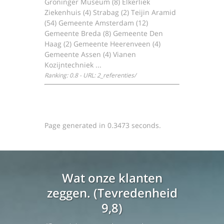
Groninger Museum (8) Elkerliek
Ziekenhuis (4) Strabag (2) Teijin Aramid
(54) Gemeente Amsterdam (12)
Gemeente Breda (8) Gemeente Den
Haag (2) Gemeente Heerenveen (4)
Gemeente Assen (4) Vianen
Kozijntechniek ...
Ranking: 0.8 - URL: 2_referenties/
Page generated in 0.3473 seconds.
Wat onze klanten
zeggen. (Tevredenheid
9,8)