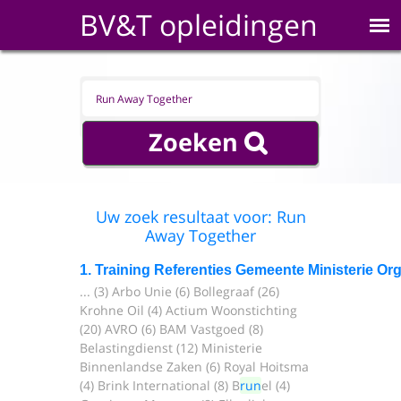
BV&T opleidingen
Uw zoek resultaat voor: Run
Away Together
1. Training Referenties Gemeente Ministerie Or
... (3) Arbo Unie (6) Bollegraaf (26)
Krohne Oil (4) Actium Woonstichting
(20) AVRO (6) BAM Vastgoed (8)
Belastingdienst (12) Ministerie
Binnenlandse Zaken (6) Royal Hoitsma
(4) Brink International (8) B
run
el (4)