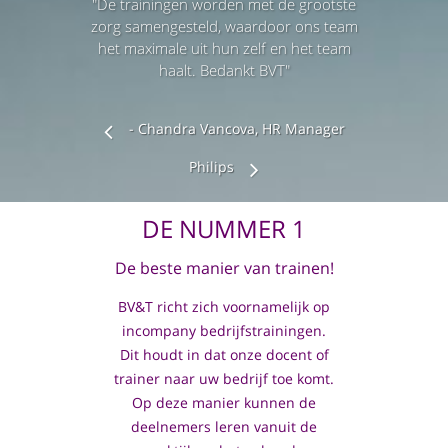
"De trainingen worden met de grootste
zorg samengesteld, waardoor ons team
het maximale uit hun zelf en het team
haalt. Bedankt BVT"
- Chandra Vancova, HR Manager
Philips
DE NUMMER 1
De beste manier van trainen!
BV&T richt zich voornamelijk op
incompany bedrijfstrainingen.
Dit houdt in dat onze docent of
trainer naar uw bedrijf toe komt.
Op deze manier kunnen de
deelnemers leren vanuit de