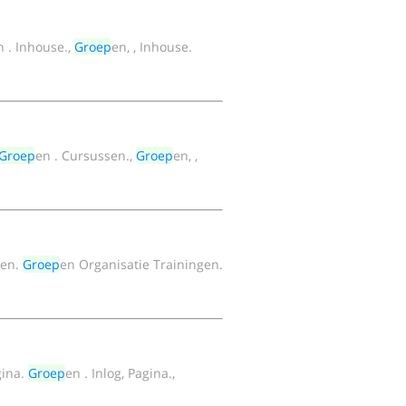
n . Inhouse.,
Groep
en, , Inhouse.
Groep
en . Cursussen.,
Groep
en, ,
gen.
Groep
en Organisatie Trainingen.
gina.
Groep
en . Inlog, Pagina.,