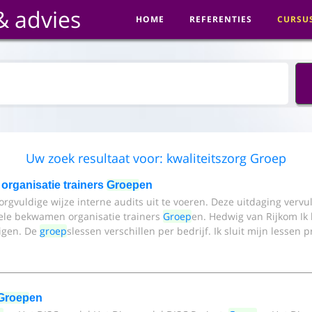
& advies
HOME
REFERENTIES
CURSU
Uw zoek resultaat voor: kwaliteitszorg Groep
organisatie trainers
Groep
en
zorgvuldige wijze interne audits uit te voeren. Deze uitdaging verv
nele bekwamen organisatie trainers
Groep
en. Hedwig van Rijkom Ik
igen. De
groep
slessen verschillen per bedrijf. Ik sluit mijn lessen
Groep
en