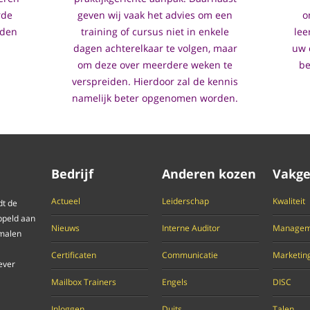
rde
geven wij vaak het advies om een
o
eden
training of cursus niet in enkele
lee
dagen achterelkaar te volgen, maar
uw 
om deze over meerdere weken te
be
verspreiden. Hierdoor zal de kennis
namelijk beter opgenomen worden.
Bedrijf
Anderen kozen
Vakge
Actueel
Leiderschap
Kwaliteit
dt de
ppeld aan
Nieuws
Interne Auditor
Managem
 malen
Certificaten
Communicatie
Marketin
ever
Mailbox Trainers
Engels
DISC
Inloggen
Duits.
Talen