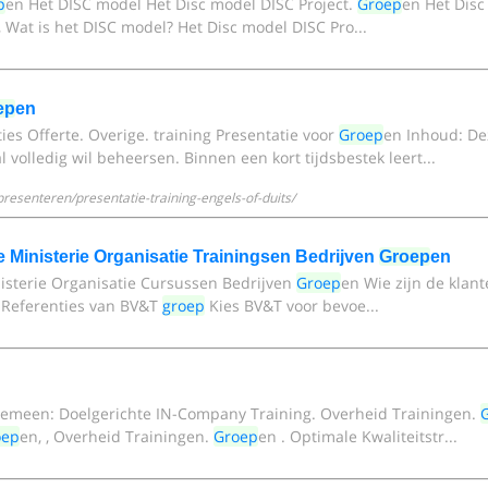
p
en Het DISC model Het Disc model DISC Project.
Groep
en Het Disc
 , Wat is het DISC model? Het Disc model DISC Pro...
ep
en
ies Offerte. Overige. training Presentatie voor
Groep
en Inhoud: De
l volledig wil beheersen. Binnen een kort tijdsbestek leert...
resenteren/presentatie-training-engels-of-duits/
e Ministerie Organisatie Trainingsen Bedrijven
Groep
en
isterie Organisatie Cursussen Bedrijven
Groep
en Wie zijn de klan
 Referenties van BV&T
groep
Kies BV&T voor bevoe...
gemeen: Doelgerichte IN-Company Training. Overheid Trainingen.
oep
en, , Overheid Trainingen.
Groep
en . Optimale Kwaliteitstr...