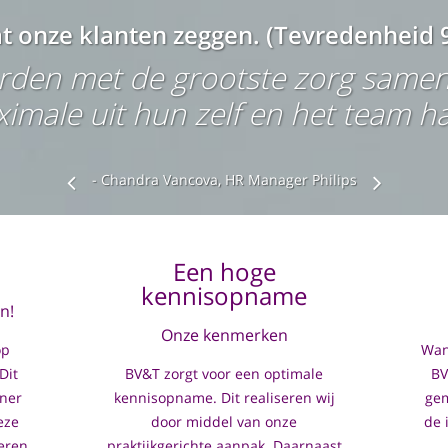
t onze klanten zeggen. (Tevredenheid 9
orden met de grootste zorg samen
imale uit hun zelf en het team ha
- Chandra Vancova, HR Manager Philips
Een hoge
kennisopname
n!
Onze kenmerken
op
Wann
Dit
BV&T zorgt voor een optimale
BV
iner
kennisopname. Dit realiseren wij
gem
eze
door middel van onze
de 
eren
praktijkgerichte aanpak. Daarnaast