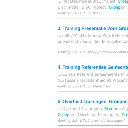
... Het Disc model DISC Project.
Groe
Disc, model, DISC, Project.,
Groep
en,
Ranking: 9.8 - URL: 7_DISC/
3. Training Presentatie Voor
Gro
... 088-7744333 Inhoud Prijs Referent
ontwikkeld voor u, die de Engelse taa
Ranking: 9.8 - URL: groep_cursus/workshop-p
4. Training Referenties Gemeent
... Cursus Referenties Gemeente Min
Cursussen Tevredenheid 98 Procent
Ranking: 5.5 - URL: 2_referenties/
5. Overheid Trainingen.
Groep
en
... Overheid Trainingen.
Groep
en Al
Groep
en . Overheid, Trainingen.,
Gr
Ranking: 5.3 - URL: 7_overheid_trainingen/