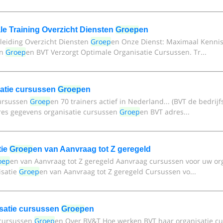
le Training Overzicht Diensten
Groep
en
pleiding Overzicht Diensten
Groep
en Onze Dienst: Maximaal Kenni
en
Groep
en BVT Verzorgt Optimale Organisatie Cursussen. Tr...
satie cursussen
Groep
en
cursussen
Groep
en 70 trainers actief in Nederland... (BVT de bedrijf
dres gegevens organisatie cursussen
Groep
en BVT adres...
tie
Groep
en van Aanvraag tot Z geregeld
oep
en van Aanvraag tot Z geregeld Aanvraag cursussen voor uw or
isatie
Groep
en van Aanvraag tot Z geregeld Cursussen vo...
satie cursussen
Groep
en
 cursussen
Groep
en Over BV&T Hoe werken BVT haar organisatie c