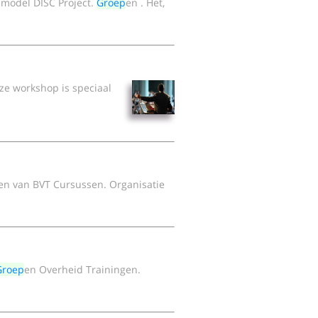
 model DISC Project.
Groep
en . Het,
ze workshop is speciaal
ten van BVT Cursussen. Organisatie
Groep
en Overheid Trainingen.