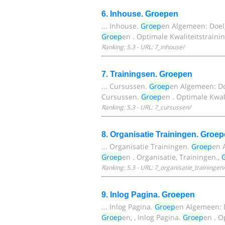
6. Inhouse.
Groep
en
... Inhouse.
Groep
en Algemeen: Doel
Groep
en . Optimale Kwaliteitstrainin
Ranking: 5.3 - URL: 7_inhouse/
7. Trainingsen.
Groep
en
... Cursussen.
Groep
en Algemeen: Do
Cursussen.
Groep
en . Optimale Kwali
Ranking: 5.3 - URL: 7_cursussen/
8. Organisatie Trainingen.
Groep
... Organisatie Trainingen.
Groep
en 
Groep
en . Organisatie, Trainingen.,
Ranking: 5.3 - URL: 7_organisatie_trainingen/
9. Inlog Pagina.
Groep
en
... Inlog Pagina.
Groep
en Algemeen: 
Groep
en, , Inlog Pagina.
Groep
en . O