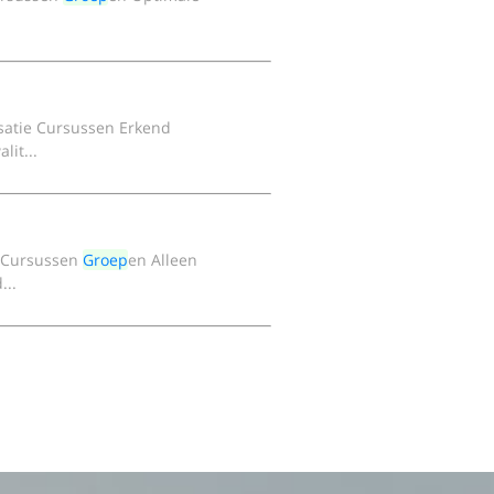
isatie Cursussen Erkend
lit...
e Cursussen
Groep
en Alleen
...