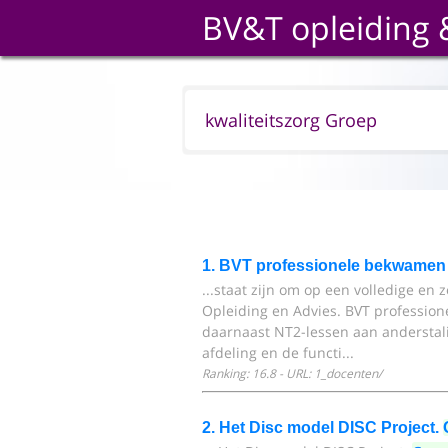
BV&T opleiding 
1. BVT professionele bekwamen 
...staat zijn om op een volledige en 
Opleiding en Advies. BVT professio
daarnaast NT2-lessen aan anderstal
afdeling en de functi...
Ranking: 16.8 - URL: 1_docenten/
2. Het Disc model DISC Project.