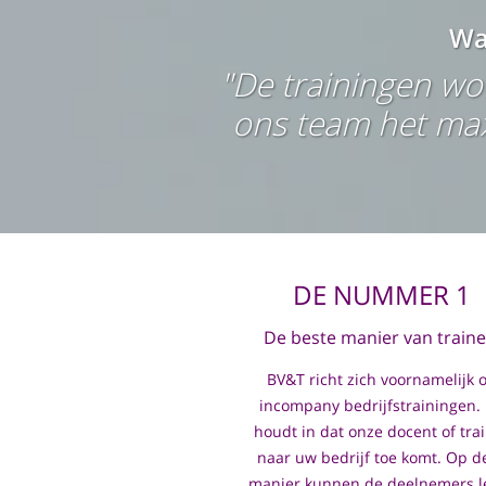
Wa
"De trainingen w
ons team het max
DE NUMMER 1
De beste manier van traine
BV&T richt zich voornamelijk 
incompany bedrijfstrainingen. 
houdt in dat onze docent of tra
naar uw bedrijf toe komt. Op d
manier kunnen de deelnemers l