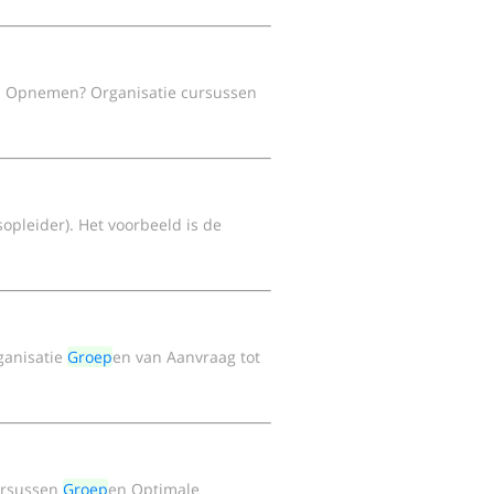
s Opnemen? Organisatie cursussen
sopleider). Het voorbeeld is de
ganisatie
Groep
en van Aanvraag tot
ursussen
Groep
en Optimale